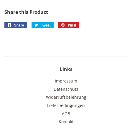
Share this Product
Share
Share
Tweet
Tweet
Pin it
Pin
on
on
on
Facebook
Twitter
Pinterest
Links
Impressum
Datenschutz
Widerrufsbelehrung
Lieferbedingungen
AGB
Kontakt