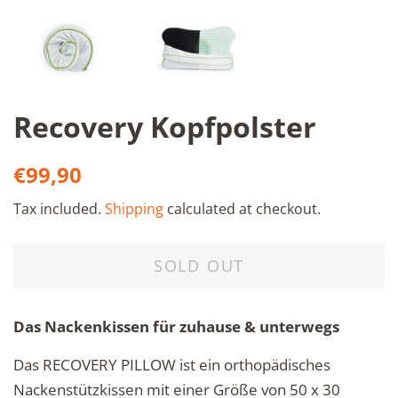
Recovery Kopfpolster
Regular
Sale
€99,90
price
price
Tax included.
Shipping
calculated at checkout.
SOLD OUT
Das Nackenkissen für zuhause & unterwegs
Das RECOVERY PILLOW ist ein orthopädisches
Nackenstützkissen mit einer Größe von 50 x 30