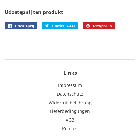
Udostępnij ten produkt
Udostępnij
Udostępnij
Utwórz tweet
Tweetuj
Przypnij to
Przypnij
na
na
do
Facebooku
Twitterze
tablicy
Pinterest
Links
Impressum
Datenschutz
Widerrufsbelehrung
Lieferbedingungen
AGB
Kontakt