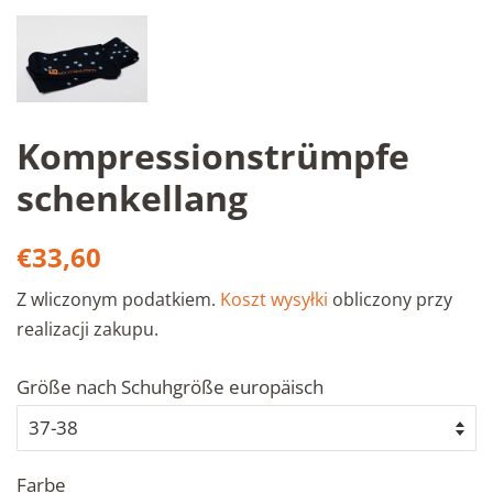
Kompressionstrümpfe
schenkellang
Cena
Cena
€33,60
regularna
sprzedaży
Z wliczonym podatkiem.
Koszt wysyłki
obliczony przy
realizacji zakupu.
Größe nach Schuhgröße europäisch
Farbe